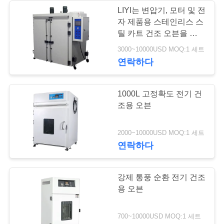
구
LIYI는 변압기, 모터 및 전
자 제품용 스테인리스 스
하
틸 카트 건조 오븐을 사용
자 정의합니다.
세
3000~10000USD MOQ:1 세트
연락하다
요
1000L 고정확도 전기 건
사
조용 오븐
이
2000~10000USD MOQ:1 세트
트
연락하다
맵
강제 통풍 순환 전기 건조
용 오븐
PRIVACY
POLICY
700~10000USD MOQ:1 세트