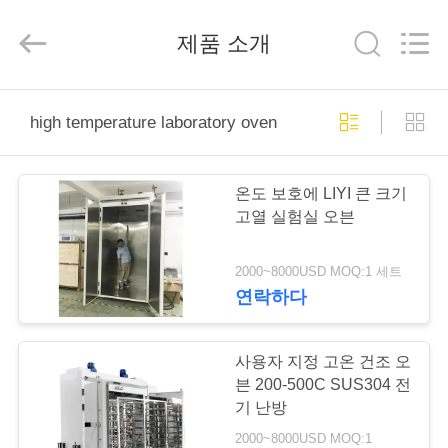
-
2025
Dongguan
제품 소개
Liyi
Environmental
Technology
Co.,
Ltd..
집
All
Rights
high temperature laboratory oven
Reserved.
제
온도 보호에 LIYI 큰 크기
품
고열 실험실 오븐
2000~8000USD MOQ:1 세트
우
연락하다
리
에
사용자 지정 고온 건조 오
븐 200-500C SUS304 전
대
기 난방
2000~8000USD MOQ:1