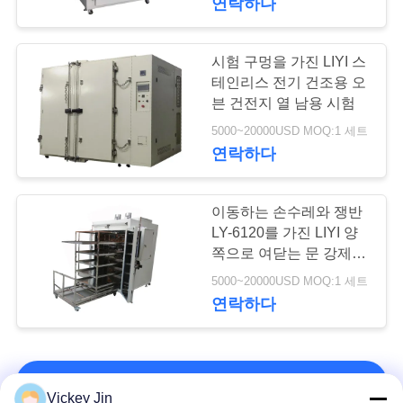
연락하다
시험 구멍을 가진 LIYI 스
테인리스 전기 건조용 오
븐 건전지 열 남용 시험
5000~20000USD MOQ:1 세트
연락하다
이동하는 손수레와 쟁반
LY-6120를 가진 LIYI 양
쪽으로 여닫는 문 강제 통
풍 건조용 오븐
5000~20000USD MOQ:1 세트
연락하다
연락처!
Vickey Jin