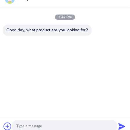
모든
3:42 PM
Good day, what product are you looking for?
기후 시험 약실
환경 시험 약실
열충격 시험 약실
전기 건조용 오븐
산업 건조용 오븐
시효 시험 약실
소금 분무기 시험 약
모래 먼지 시험 약실
실
구독하십시오