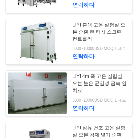
하
연락하다
여
LIYI 흰색 고온 실험실 오
공
븐 순환 팬 터치 스크린
컨트롤러
장
3000~10000USD MOQ:1 세트
연락하다
여
행
LIYI 4m 폭 고온 실험실
오븐 높은 균일성 금속 열
품
치료
5000~20000USD MOQ:1 세트
질
연락하다
관
리
LIYI 섬유 건조 고온 실험
실 오븐 강제 열기 순환