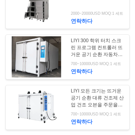
연
2000~20000USD MOQ:1 세트
연락하다
락
주
LIYI 300 학위 터치 스크
세
린 프로그램 컨트롤러 뜨
거운 공기 순환 자동차 부
요
품 용 이중 도어 건조 오
700~10000USD MOQ:1 세트
븐
연락하다
인
LIYI 모든 크기는 뜨거운
용
공기 순환 대류 건조제 산
문
업 건조 오븐을 주문을 받
아서 만들어질 수 있습니
700~10000USD MOQ:1 세트
을
다
연락하다
요