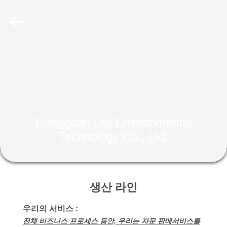
-
2026
Dongguan
Liyi
Environmental
Technology
Co.,
Ltd..
집
All
Rights
Reserved.
제
품
Dongguan Liyi Environmental
Technology Co., Ltd.
우
리
에
생산 라인
대
우리의 서비스 :
전체 비즈니스 프로세스 동안, 우리는 자문 판매서비스를