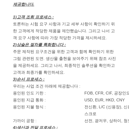
하
제공합니다.
여
1)고객 조회 프로세스 :
토론하는 시험 요구 사항과 기교 세부 사항이 확인하기 위
공
한 고객에게 적당한 제품을 제안했습니다. 그리고 나서 고
객 요구 사항에 따라 가장 적당한 가격을 제시하세요.
장
2)상술은 절차를 특화합니다 :
주문 제작된 요구조건을 위한 고객과 함께 확인하기 위한
여
그림 관련된 도면. 생산물 출현을 보여주기 위해 참조 사진
행
을 제공하세요. 그리고 나서, 최종적인 솔루션을 확인하고
고객과 최종가를 확인하세요.
3)순서 프로세스 :
품
우리는 사업 조건 아래에 제공합니다 :
용인된 인도 기한 :
FOB, CFR, CIF, 공장인
질
용인된 지급 통화 :
USD, EUR, HKD, CNY
용인된 지불 형식 :
전신환, L/C (신용장), 
관
스크로
리
가까이 공항 :
선전, 광저우, 상하이, 
4)생산과 전달 프로세스 :