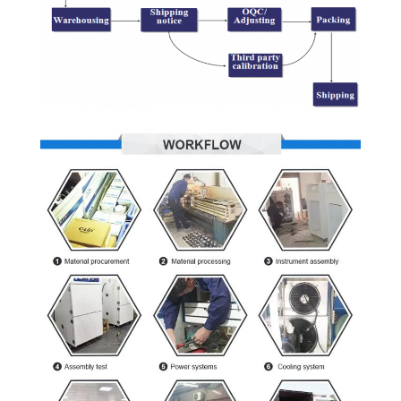
구
하
세
요
사
이
트
맵
PRIVACY
POLICY