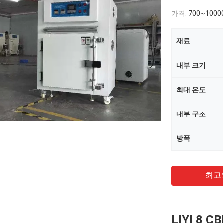
가격:
700~1000
재료
내부 크기
최대 온도
내부 구조
방폭
최고
LIYI 8 