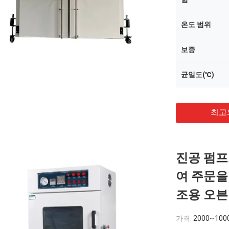
온도 범위
보증
균일도(℃)
최고
진공 펌프
여 주문을
조용 오븐
가격:
2000~100