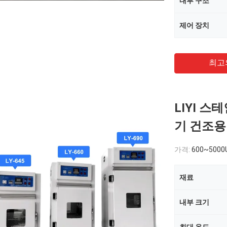
내부 구조
제어 장치
최고
LIYI 스
기 건조용
가격:
600~5000
재료
내부 크기