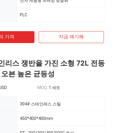
전자 제품용 프레임 맞춤화
PLC
의 가격
지금 얘기해
테인리스 쟁반을 가진 소형 72L 전동
 오븐 높은 균등성
USD
MOQ:
1 세트
304# 스테인레스 스틸
450*400*400mm