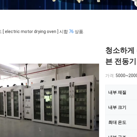
 electric motor drying oven ] 시합
76
상품.
청소하게 쉬
븐 전동기
가격:
5000~200
내부 재질
내부 크기
최대 온도