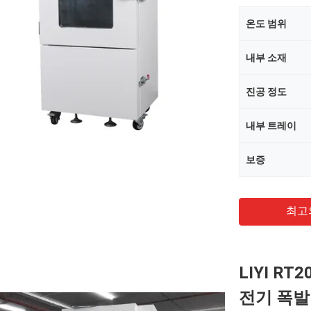
온도 범위
내부 소재
진공 정도
내부 트레이
보증
최고
LIYI RT
전기 폭발