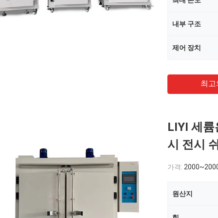
최대 온도
내부 구조
제어 장치
최고
LIYI 세
시 전시 
가격:
2000~200
원산지
힘