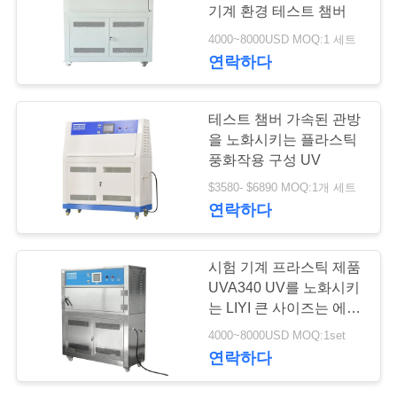
기계 환경 테스트 챔버
연
4000~8000USD MOQ:1 세트
연락하다
락
주
테스트 챔버 가속된 관방
세
을 노화시키는 플라스틱
풍화작용 구성 UV
요
$3580- $6890 MOQ:1개 세트
연락하다
인
시험 기계 프라스틱 제품
용
UVA340 UV를 노화시키
문
는 LIYI 큰 사이즈는 에이
징 체임버를 가속화했습
4000~8000USD MOQ:1set
을
니다
연락하다
요