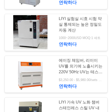
연락하다
LIYI 실험실 시효 시험 약
실 통제되는 높은 정밀도
자동 계산
1000~2000USD MOQ:1 세트
연락하다
에이징 체임버, 리이이
UV를 외기에 노출시키는
220V 50Hz UV는 테스터
를 외기에 노출시켜 가속
$3,250.00 - $5,980.00/sets MOQ:1 세트
되었습니다
연락하다
LIYI 가속 UV 노화 챔버
스테인레스 스틸 UV 내