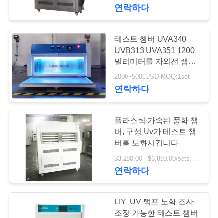
하
연락하다
여
테스트 챔버 UVA340
공
UVB313 UVA351 1200
밀리미터를 자외선 램프
장
로 나이를 먹는 LIYI 작은
2000~5000USD MOQ:1set
사이즈 데스크탑
연락하다
여
행
플라스틱 가속된 풍화 챔
버, 구성 Uv가 테스트 챔
품
버를 노화시킵니다
$3,280.00 - $6,890.00/sets MOQ:1set
질
연락하다
관
리
LIYI UV 램프 노화 조사
조정 가능한 테스트 챔버