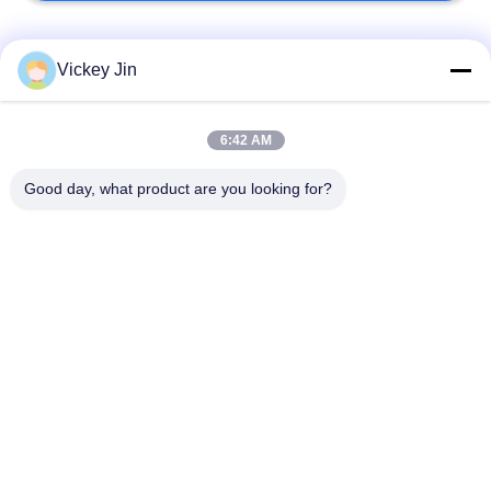
모든
Vickey Jin
기후 시험 약실
환경 시험 약실
6:42 AM
Good day, what product are you looking for?
열충격 시험 약실
전기 건조용 오븐
산업 건조용 오븐
시효 시험 약실
소금 분무기 시험 약
모래 먼지 시험 약실
실
구독하십시오