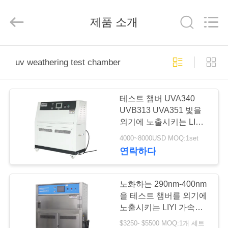
-
2025
Dongguan
제품 소개
Liyi
Environmental
Technology
Co.,
Ltd..
집
All
Rights
uv weathering test chamber
Reserved.
제
테스트 챔버 UVA340
품
UVB313 UVA351 빛을
외기에 노출시키는 LIYI
ISO4892 기준 UV
4000~8000USD MOQ:1set
우
연락하다
리
에
노화하는 290nm-400nm
을 테스트 챔버를 외기에
대
노출시키는 LIYI 가속된
UV
$3250- $5500 MOQ:1개 세트