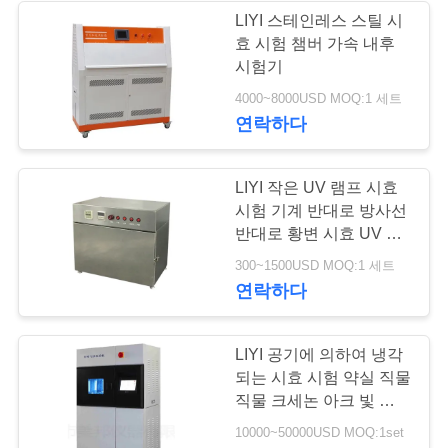
구
LIYI 스테인레스 스틸 시
효 시험 챔버 가속 내후
하
시험기
세
4000~8000USD MOQ:1 세트
연락하다
요
LIYI 작은 UV 램프 시효
사
시험 기계 반대로 방사선
반대로 황변 시효 UV 시
이
험 약실
300~1500USD MOQ:1 세트
트
연락하다
맵
LIYI 공기에 의하여 냉각
되는 시효 시험 약실 직물
PRIVACY
직물 크세논 아크 빛 견뢰
도 시험
POLICY
10000~50000USD MOQ:1set