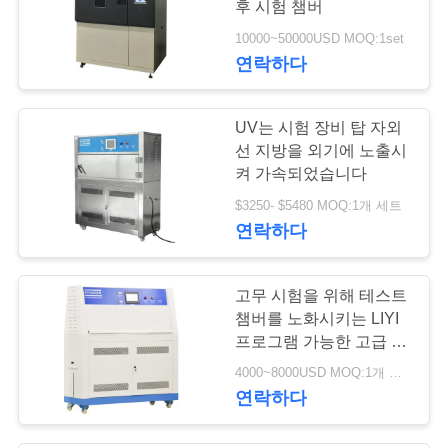
후 시험 챔버
10000~50000USD MOQ:1set
연락하다
UV는 시험 장비 탑 자외
선 지방을 외기에 노출시
켜 가속되었습니다
$3250- $5480 MOQ:1개 세트
연락하다
고무 시험을 위해 테스트
챔버를 노화시키는 LIYI
프로그램 가능한 고급 품
질 UVA 튜브 Uv
4000~8000USD MOQ:1개 세트
연락하다