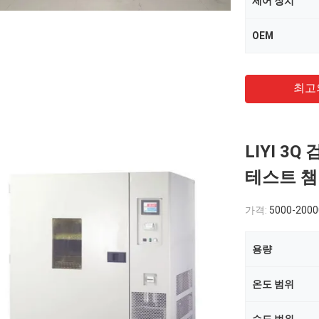
제어 장치
OEM
최고
LIYI 3
테스트 
가격:
5000-200
용량
온도 범위