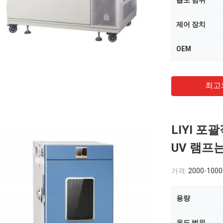
습도 범위
제어 장치
OEM
최고
LIYI 
UV 램프
가격:
2000-100
용량
온도 범위