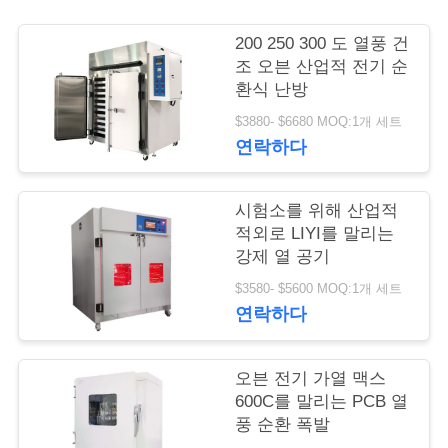
연
200 250 300 도 열풍 건
조 오븐 산업적 전기 순
락
환식 난방
주
$3880- $6680 MOQ:1개 세트
연락하다
세
요
시험소를 위해 산업적
적외로 LIYI를 말리는
강제 열 공기
인
$3580- $5600 MOQ:1개 세트
용
연락하다
문
오븐 전기 가열 맥스
을
600C를 말리는 PCB 열
풍 순환 폭발
요