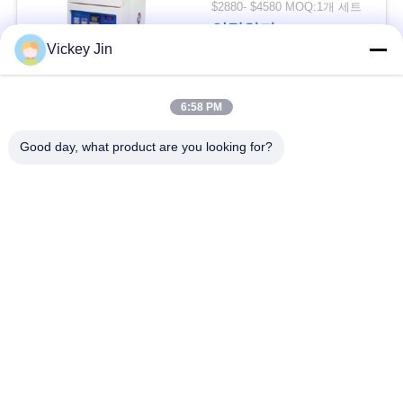
$2880- $4580 MOQ:1개 세트
구
연락하다
Vickey Jin
하
세
모든
6:58 PM
요
Good day, what product are you looking for?
기후 시험 약실
환경 시험 약실
사
열충격 시험 약실
전기 건조용 오븐
이
트
산업 건조용 오븐
시효 시험 약실
맵
소금 분무기 시험 약
모래 먼지 시험 약실
실
PRIVACY
POLICY