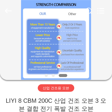
-
2026
Dongguan
Liyi
Environmental
Technology
Co.,
Ltd..
집
All
Rights
Reserved.
제
품
우
리
산업 건조용 오븐
에
LIYI 8 CBM 200C 산업 건조 오븐 3 오
대
븐 결합 전기 폭발 건조 오븐