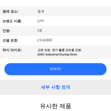
하
여
원래 장소:
중국
LIYI
브랜드 이름:
공
CE
인증:
장
LY-6180F
모델 번호:
여
,
,
하이 라이트:
고온 오븐
전기 돌풍 건조용 오븐
200C Industrial Drying Oven
행
연락처!
품
질
세부 사항 전개
관
리
유사한 제품