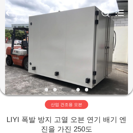
-
2026
Dongguan
Liyi
Environmental
Technology
Co.,
Ltd..
집
All
Rights
Reserved.
제
품
우
리
산업 건조용 오븐
에
LIYI 폭발 방지 고열 오븐 연기 배기 엔
대
진을 가진 250도