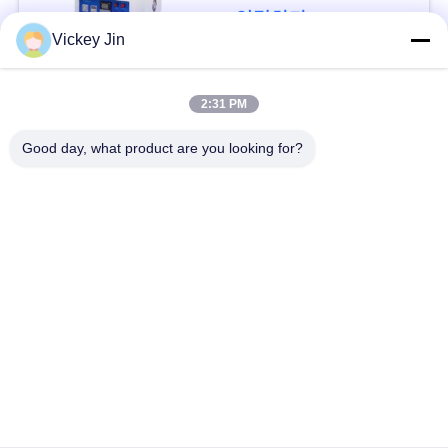
구
연락하다
Vickey Jin
하
세
모든
2:31 PM
요
Good day, what product are you looking for?
기후 시험 약실
환경 시험 약실
사
열충격 시험 약실
전기 건조용 오븐
이
산업 건조용 오븐
시효 시험 약실
트
맵
소금 분무기 시험 약
모래 먼지 시험 약실
실
PRIVACY
POLICY