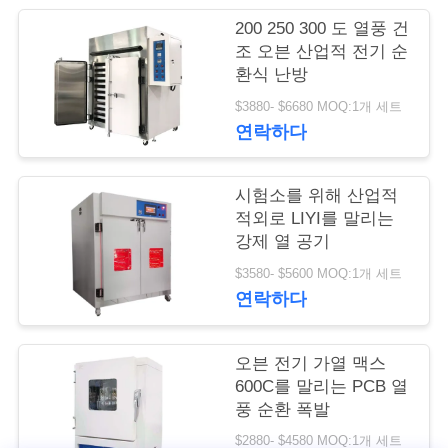
200 250 300 도 열풍 건
연
조 오븐 산업적 전기 순
환식 난방
락
$3880- $6680 MOQ:1개 세트
주
연락하다
세
요
시험소를 위해 산업적
적외로 LIYI를 말리는
강제 열 공기
인
$3580- $5600 MOQ:1개 세트
연락하다
용
문
오븐 전기 가열 맥스
을
600C를 말리는 PCB 열
풍 순환 폭발
요
$2880- $4580 MOQ:1개 세트