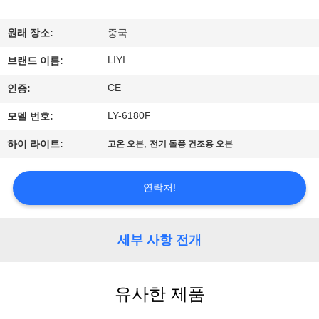
하
여
원래 장소:
중국
LIYI
브랜드 이름:
공
CE
인증:
장
LY-6180F
모델 번호:
여
,
하이 라이트:
고온 오븐
전기 돌풍 건조용 오븐
행
연락처!
품
질
세부 사항 전개
관
유사한 제품
리